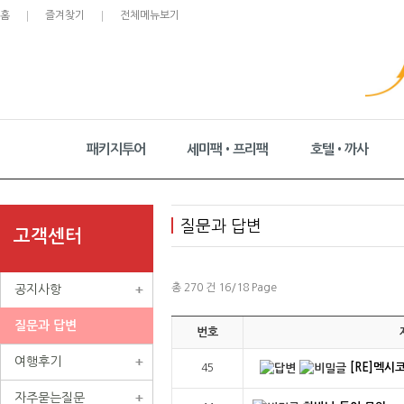
홈
즐겨찾기
전체메뉴보기
패키지투어
세미팩•프리팩
호텔•까사
질문과 답변
고객센터
총 270 건 16/18 Page
공지사항
질문과 답변
번호
여행후기
[RE]멕시
45
자주묻는질문