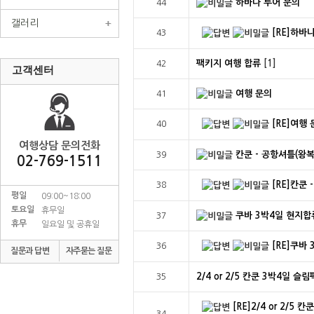
하바나 투어 문의
44
갤러리
[RE]하바
43
팩키지 여행 합류
[1]
42
고객센터
여행 문의
41
[RE]여행
40
여행상담 문의전화
칸쿤 - 공항셔틀(왕복
39
02-769-1511
[RE]칸쿤 
38
평일
09:00~18:00
토요일
휴무일
쿠바 3박4일 현지
37
휴무
일요일 및 공휴일
[RE]쿠바
36
질문과 답변
자주묻는 질문
2/4 or 2/5 칸쿤 3박4일 
35
[RE]2/4 or 2/5