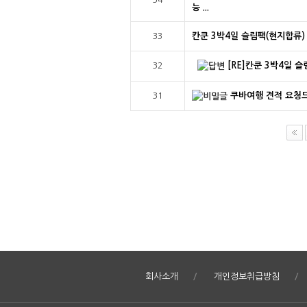
34
능 ...
칸쿤 3박4일 슬림팩(현지합류)
33
[RE]칸쿤 3박4일 
32
쿠바여행 견적 요청
31
회사소개
개인정보취급방침